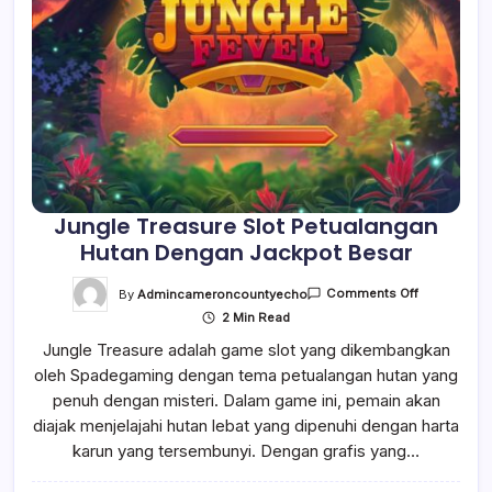
Jungle Treasure Slot Petualangan
Hutan Dengan Jackpot Besar
On
By
Admincameroncountyecho
Comments Off
Jungle
2 Min Read
Treasure
Slot
Jungle Treasure adalah game slot yang dikembangkan
Petualanga
Hutan
oleh Spadegaming dengan tema petualangan hutan yang
Dengan
Jackpot
penuh dengan misteri. Dalam game ini, pemain akan
Besar
diajak menjelajahi hutan lebat yang dipenuhi dengan harta
karun yang tersembunyi. Dengan grafis yang…