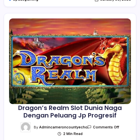
Dragon’s Realm Slot Dunia Naga
Dengan Peluang Jp Progresif
On
By
Admincameroncountyecho
Comments Off
Dragon’s
2 Min Read
Realm
Slot