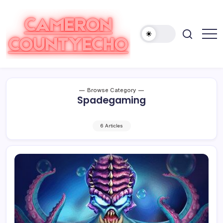
Skip
to
content
Exploring
Slots
with
Expert
Reviews
Browse Category
&
Spadegaming
Tips
6 Articles