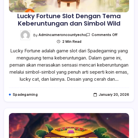
Lucky Fortune Slot Dengan Tema
Keberuntungan dan Simbol Wild
On
By
Admincameroncountyecho
Comments Off
Lucky
2 Min Read
Fortune
Slot
Lucky Fortune adalah game slot dari Spadegaming yang
Dengan
Tema
mengusung tema keberuntungan. Dalam game ini,
Keberuntun
Dan
pemain akan merasakan sensasi mencari keberuntungan
Simbol
Wild
melalui simbol-simbol yang penuh arti seperti koin emas,
lucky cat, dan lainnya. Desain yang cerah dan…
Spadegaming
January 20, 2026