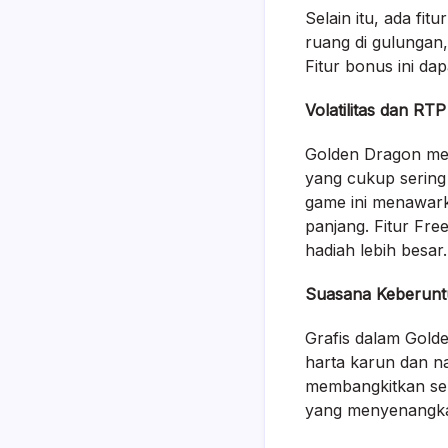
Selain itu, ada fitu
ruang di gulungan
Fitur bonus ini d
Volatilitas dan RTP
Golden Dragon memi
yang cukup sering
game ini menawark
panjang. Fitur Fr
hadiah lebih besar.
Suasana Keberun
Grafis dalam Gold
harta karun dan n
membangkitkan se
yang menyenangk