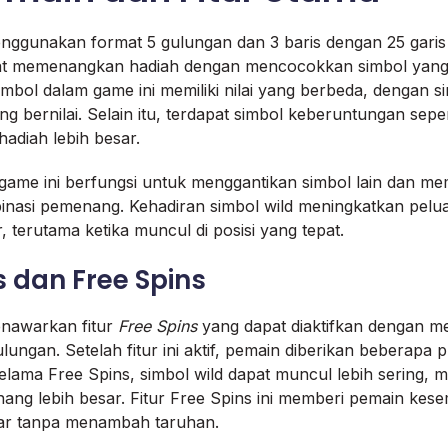
nggunakan format 5 gulungan dan 3 baris dengan 25 gari
pat memenangkan hadiah dengan mencocokkan simbol yang
imbol dalam game ini memiliki nilai yang berbeda, dengan 
ing bernilai. Selain itu, terdapat simbol keberuntungan sepe
adiah lebih besar.
 game ini berfungsi untuk menggantikan simbol lain dan m
nasi pemenang. Kehadiran simbol wild meningkatkan pelu
terutama ketika muncul di posisi yang tepat.
s dan Free Spins
nawarkan fitur
Free Spins
yang dapat diaktifkan dengan m
ulungan. Setelah fitur ini aktif, pemain diberikan beberapa 
lama Free Spins, simbol wild dapat muncul lebih sering, 
ang lebih besar. Fitur Free Spins ini memberi pemain kes
sar tanpa menambah taruhan.