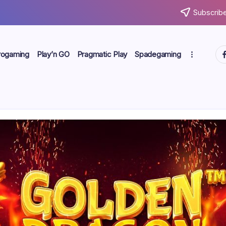
Subscribe
ht
rogaming
Play’n GO
Pragmatic Play
Spadegaming