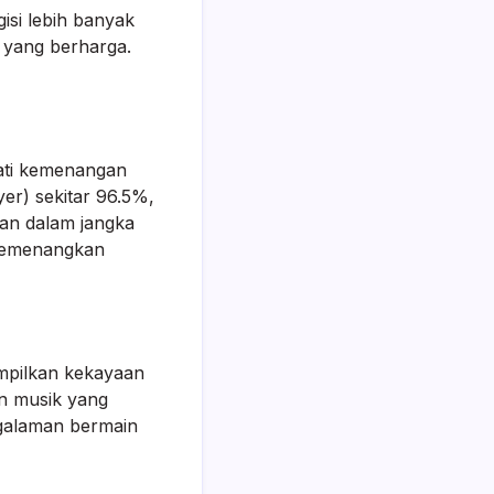
si lebih banyak
 yang berharga.
mati kemenangan
er) sekitar 96.5%,
an dalam jangka
 memenangkan
mpilkan kekayaan
n musik yang
galaman bermain