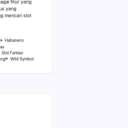
gai fitur yang
us yang
ng mencari slot
t
Habanero
as
Slot Fantasi
ogi
Wild Symbol