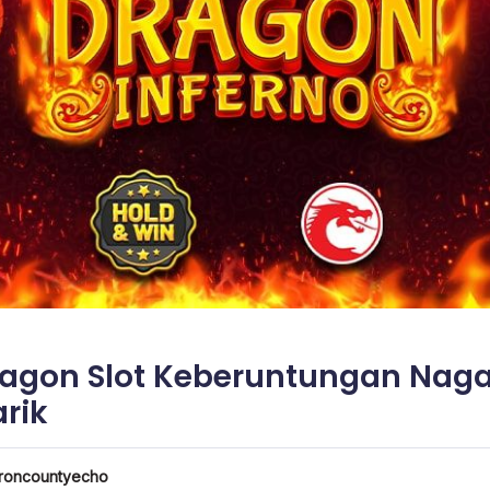
ragon Slot Keberuntungan Nag
arik
roncountyecho