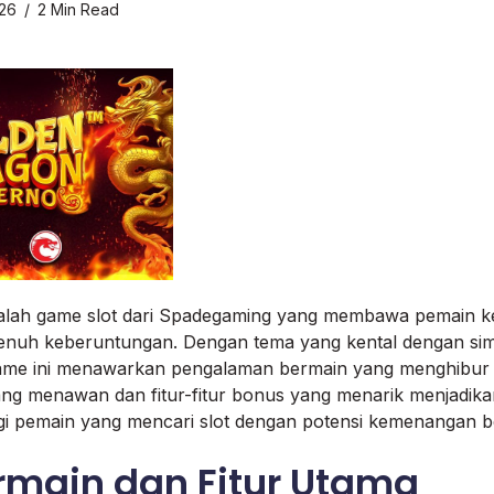
026
2 Min Read
lah game slot dari Spadegaming yang membawa pemain k
enuh keberuntungan. Dengan tema yang kental dengan si
ame ini menawarkan pengalaman bermain yang menghibur
ang menawan dan fitur-fitur bonus yang menarik menjadik
agi pemain yang mencari slot dengan potensi kemenangan b
rmain dan Fitur Utama