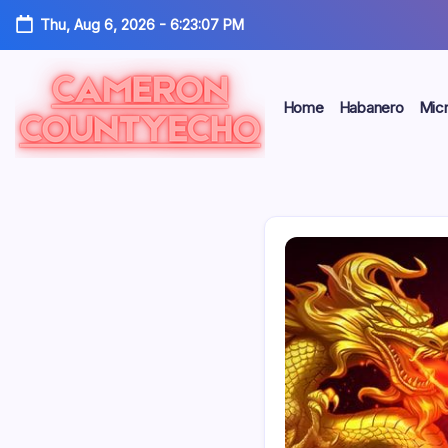
Skip
Thu, Aug 6, 2026
-
6:23:07 PM
to
content
Home
Habanero
Mic
Exploring
Slots
with
Expert
Reviews
&
Tips