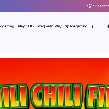
Subscribe
ht
rogaming
Play’n GO
Pragmatic Play
Spadegaming