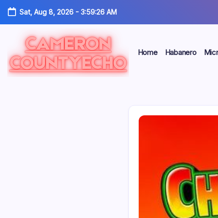
Skip
Sat, Aug 8, 2026
-
3:59:26 AM
to
content
Home
Habanero
Mic
Exploring
Slots
with
Expert
Reviews
&
Tips