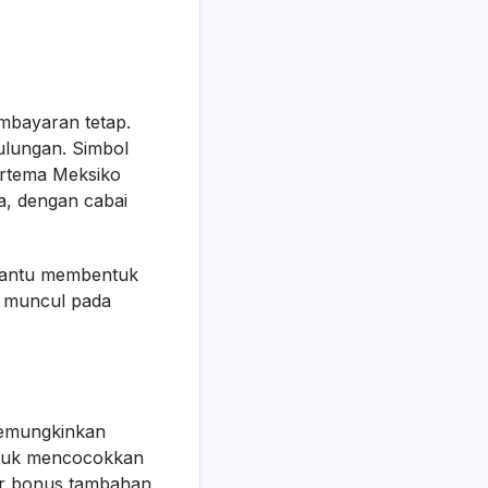
mbayaran tetap.
lungan. Simbol
ertema Meksiko
da, dengan cabai
mbantu membentuk
t muncul pada
 memungkinkan
untuk mencocokkan
itur bonus tambahan