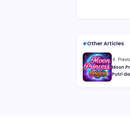
Other Articles
Previ
Moon Pr
Putri da