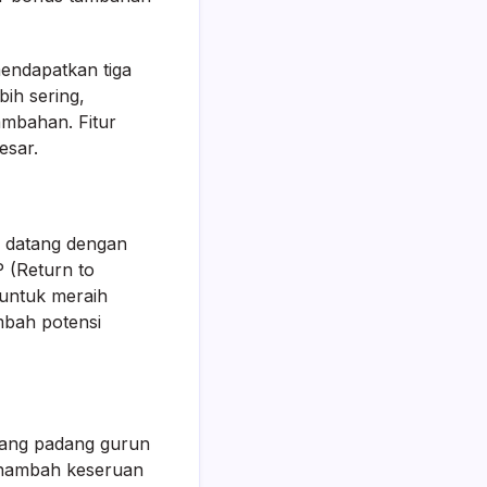
endapatkan tiga
bih sering,
mbahan. Fitur
esar.
an datang dengan
P (Return to
 untuk meraih
mbah potensi
kang padang gurun
enambah keseruan