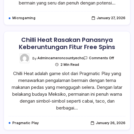
bermain yang seru dan penuh dengan potensi…
Microgaming
January 27, 2026
Chilli Heat Rasakan Panasnya
Keberuntungan Fitur Free Spins
On
By
Admincameroncountyecho
Comments Off
Chilli
2 Min Read
Heat
Rasakan
Chilli Heat adalah game slot dari Pragmatic Play yang
Panasnya
Keberuntun
menawarkan pengalaman bermain dengan tema
Fitur
Free
makanan pedas yang menggugah selera. Dengan latar
Spins
belakang budaya Meksiko, permainan ini penuh warna
dengan simbol-simbol seperti cabai, taco, dan
berbagai…
Pragmatic Play
January 26, 2026