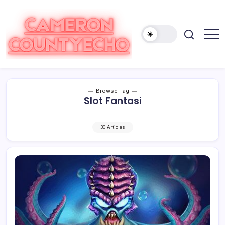
Skip
to
content
Exploring
Slots
with
Expert
Reviews
Browse Tag
&
Slot Fantasi
Tips
30 Articles