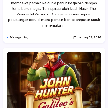
Dengan
membawa pemain ke dunia penuh keajaiban dengan
Tema
Buku
tema buku magis. Terinspirasi oleh kisah klasik The
Magis
Dan
Wonderful Wizard of Oz, game ini menyajikan
Fitur
petualangan seru di mana pemain berkesempatan untuk
Free
Spins
menemukan…
Microgaming
January 22, 2026