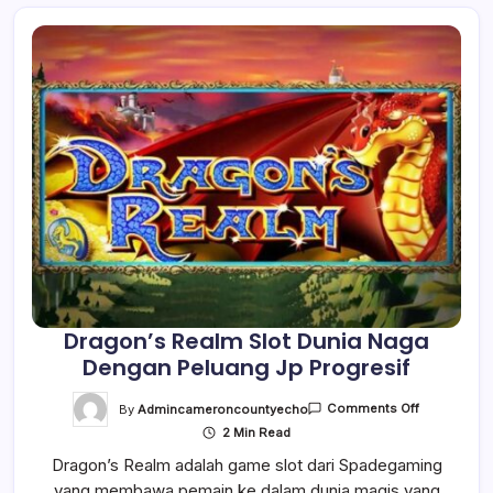
Dragon’s Realm Slot Dunia Naga
Dengan Peluang Jp Progresif
On
By
Admincameroncountyecho
Comments Off
Dragon’s
2 Min Read
Realm
Slot
Dragon’s Realm adalah game slot dari Spadegaming
Dunia
Naga
yang membawa pemain ke dalam dunia magis yang