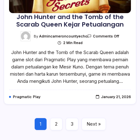
John Hunter and the Tomb of the
Scarab Queen Kejar Petualangan
On
By
Admincameroncountyecho
Comments Off
John
2 Min Read
Hunter
And
John Hunter and the Tomb of the Scarab Queen adalah
The
Tomb
game slot dari Pragmatic Play yang membawa pemain
Of
The
dalam petualangan ke Mesir Kuno. Dengan tema penuh
Scarab
Queen
misteri dan harta karun tersembunyi, game ini membawa
Kejar
Anda mengikuti John Hunter, seorang petualang…
Petualanga
Pragmatic Play
January 21, 2026
1
2
3
Next »