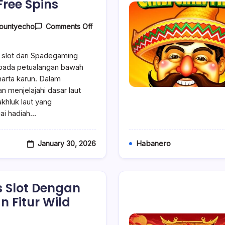
Free Spins
On
ountyecho
Comments Off
Ocean
King
Slot
slot dari Spadegaming
Petualangan
Laut
ada petualangan bawah
Dalam
harta karun. Dalam
Dengan
n menjelajahi dasar laut
Fitur
Free
khluk laut yang
Spins
ai hadiah…
January 30, 2026
Habanero
s Slot Dengan
n Fitur Wild