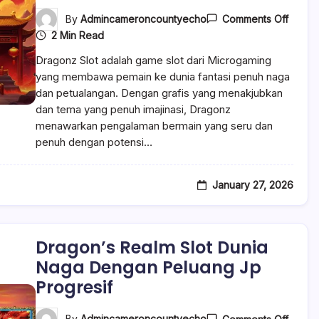
On
By
Admincameroncountyecho
Comments Off
Drago
2 Min Read
Slot
Denga
Dragonz Slot adalah game slot dari Microgaming
Karakt
Naga
yang membawa pemain ke dunia fantasi penuh naga
Dan
dan petualangan. Dengan grafis yang menakjubkan
Hadia
dan tema yang penuh imajinasi, Dragonz
Besar
Perma
menawarkan pengalaman bermain yang seru dan
penuh dengan potensi…
January 27, 2026
Dragon’s Realm Slot Dunia
Naga Dengan Peluang Jp
Progresif
On
By
Admincameroncountyecho