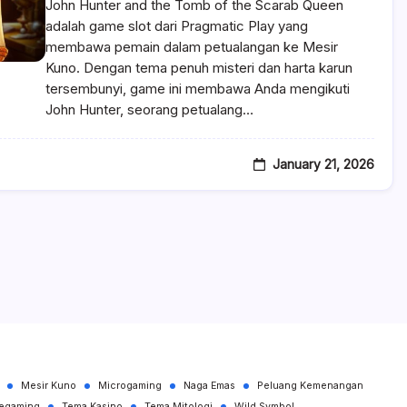
John Hunter and the Tomb of the Scarab Queen
The
Tomb
adalah game slot dari Pragmatic Play yang
Of
membawa pemain dalam petualangan ke Mesir
The
Kuno. Dengan tema penuh misteri dan harta karun
Scara
Quee
tersembunyi, game ini membawa Anda mengikuti
Kejar
John Hunter, seorang petualang…
Petua
January 21, 2026
Mesir Kuno
Microgaming
Naga Emas
Peluang Kemenangan
egaming
Tema Kasino
Tema Mitologi
Wild Symbol