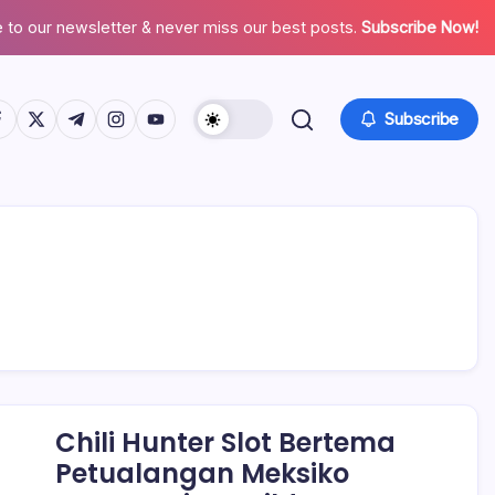
 to our newsletter & never miss our best posts.
Subscribe Now!
tps://www.facebook.com/
https://twitter.com/
https://t.me/
https://www.instagram.com/
https://youtube.com/
Subscribe
Chili Hunter Slot Bertema
Petualangan Meksiko