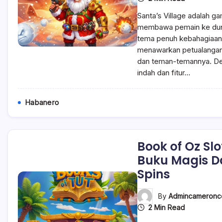
Santa’s Village adalah g
membawa pemain ke duni
tema penuh kebahagiaan 
menawarkan petualangan
dan teman-temannya. De
indah dan fitur…
Habanero
Book of Oz S
Buku Magis Da
Spins
By
Admincameronc
2 Min Read