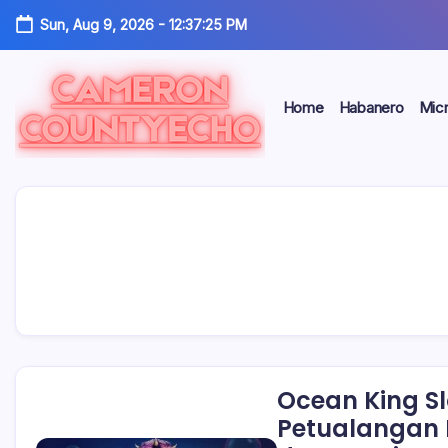
Skip
Sun, Aug 9, 2026
-
12:37:25 PM
to
content
Home
Habanero
Mic
Exploring
Slots
with
Expert
Reviews
&
Tips
Ocean King Sl
Petualangan 