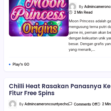
By
Admincameronc
2 Min Read
Moon Princess adalah ga
mengusung tema putri d
game ini, pemain akan be
dengan kekuatan unik ya
besar. Dengan grafis ya
yang menarik,…
Play’n GO
Chilli Heat Rasakan Panasnya K
Fitur Free Spins
On
2 Min
By
Admincameroncountyecho
Comments Off
Chilli