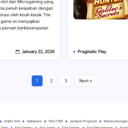
slot dari Microgaming yang
Slot
Dengan
a penuh keajaiban dengan
Tema
rasi oleh kisah klasik The
Buku
 game ini menyajikan
Magis
Dan
na pemain berkesempatan
Fitur
Free
Spins
January 22, 2026
Pragmatic Play
1
2
3
Next »
Grafis Slot
Habanero
HOLY789
Jackpot Progresif
Keberuntungan
 Alam
Slot Fantasi
Slot Game
Slot Online.
Slot Petualangan
Spad