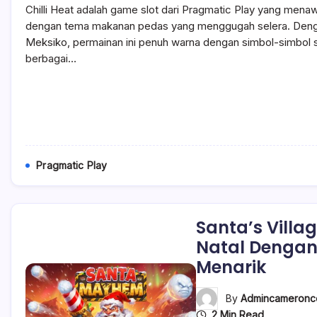
Heat
Chilli Heat adalah game slot dari Pragmatic Play yang men
Rasakan
Panasny
dengan tema makanan pedas yang menggugah selera. Denga
Keberun
Meksiko, permainan ini penuh warna dengan simbol-simbol se
Fitur
berbagai…
Free
Spins
Pragmatic Play
Santa’s Villa
Natal Dengan
Menarik
By
Admincameronc
2 Min Read