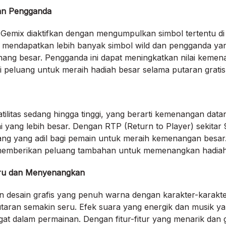
dan Pengganda
i Gemix diaktifkan dengan mengumpulkan simbol tertentu di
a mendapatkan lebih banyak simbol wild dan pengganda y
ang besar. Pengganda ini dapat meningkatkan nilai kemen
i peluang untuk meraih hadiah besar selama putaran gratis
atilitas sedang hingga tinggi, yang berarti kemenangan datan
 yang lebih besar. Dengan RTP (Return to Player) sekitar 
g yang adil bagi pemain untuk meraih kemenangan besar.
emberikan peluang tambahan untuk memenangkan hadiah
ru dan Menyenangkan
desain grafis yang penuh warna dengan karakter-karakte
taran semakin seru. Efek suara yang energik dan musik ya
 dalam permainan. Dengan fitur-fitur yang menarik dan