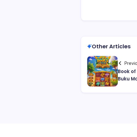
Other Articles
Previ
Book of
Buku Ma