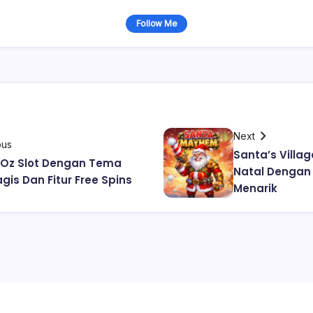
Follow Me
Next
ous
Santa’s Villa
 Oz Slot Dengan Tema
Natal Dengan 
gis Dan Fitur Free Spins
Menarik