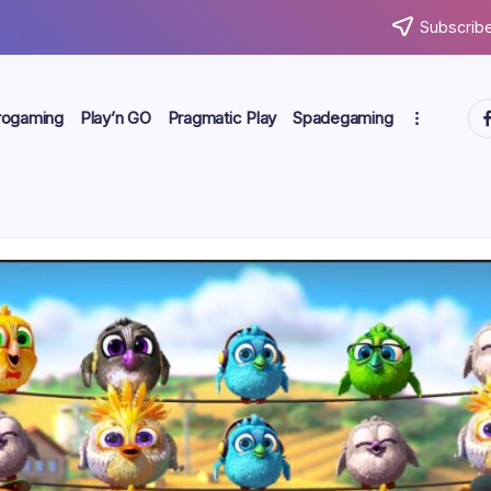
Subscribe
ht
rogaming
Play’n GO
Pragmatic Play
Spadegaming