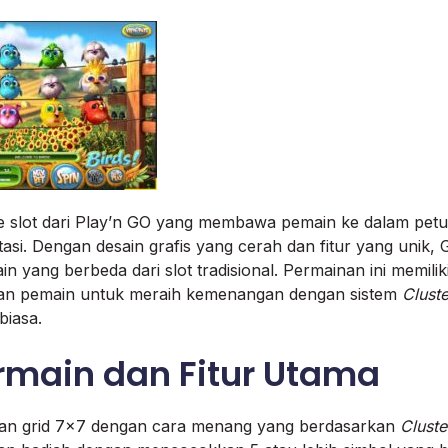
 slot dari Play’n GO yang membawa pemain ke dalam pet
tasi. Dengan desain grafis yang cerah dan fitur yang uni
 yang berbeda dari slot tradisional. Permainan ini memilik
n pemain untuk meraih kemenangan dengan sistem
Clust
biasa.
rmain dan Fitur Utama
n grid 7×7 dengan cara menang yang berdasarkan
Cluste