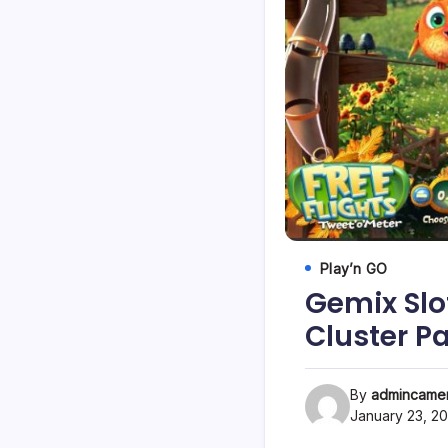
Play’n GO
Gemix Slo
Cluster P
By
admincame
January 23, 2