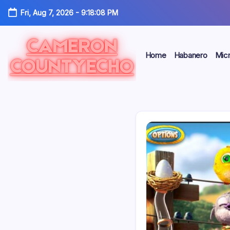
Skip
Fri, Aug 7, 2026
-
9:18:08 PM
to
content
Home
Habanero
Mic
Exploring
Slots
with
Expert
Reviews
&
Tips