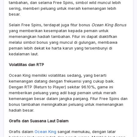
tambahan, dan selama Free Spins, simbol wild muncul lebih
sering, memberi peluang untuk meraih kemenangan lebih
besar.
Selain Free Spins, terdapat juga fitur bonus
Ocean King Bonus
yang memberikan kesempatan kepada pemain untuk
memenangkan hadiah tambahan. Fitur ini dapat diaktifkan
melalui simbol bonus yang muncul di gulungan, membawa
pemain lebih dekat ke harta karun yang tersembunyi di
kedalaman laut.
Volatilitas dan RTP
Ocean King memiliki volatilitas sedang, yang berarti
kemenangan datang dengan frekuensi yang cukup baik.
Dengan RTP (Return to Player) sekitar 96.10%, game ini
memberikan peluang yang adil bagi pemain untuk meraih
kemenangan besar dalam jangka panjang. Fitur Free Spins dan
bonus tambahan meningkatkan peluang untuk memenangkan
hadiah besar.
Grafis dan Suasana Laut Dalam
Grafis dalam
Ocean King
sangat memukau, dengan latar