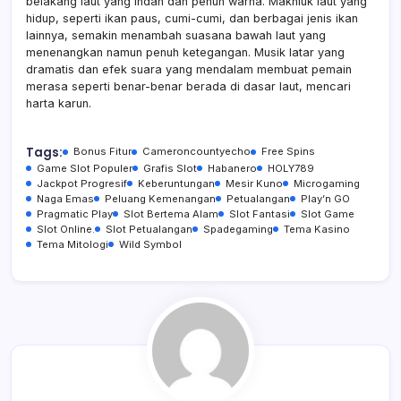
belakang laut yang indah dan penuh warna. Makhluk laut yang
hidup, seperti ikan paus, cumi-cumi, dan berbagai jenis ikan
lainnya, semakin menambah suasana bawah laut yang
menenangkan namun penuh ketegangan. Musik latar yang
dramatis dan efek suara yang mendalam membuat pemain
merasa seperti benar-benar berada di dasar laut, mencari
harta karun.
Tags:
Bonus Fitur
Cameroncountyecho
Free Spins
Game Slot Populer
Grafis Slot
Habanero
HOLY789
Jackpot Progresif
Keberuntungan
Mesir Kuno
Microgaming
Naga Emas
Peluang Kemenangan
Petualangan
Play’n GO
Pragmatic Play
Slot Bertema Alam
Slot Fantasi
Slot Game
Slot Online.
Slot Petualangan
Spadegaming
Tema Kasino
Tema Mitologi
Wild Symbol